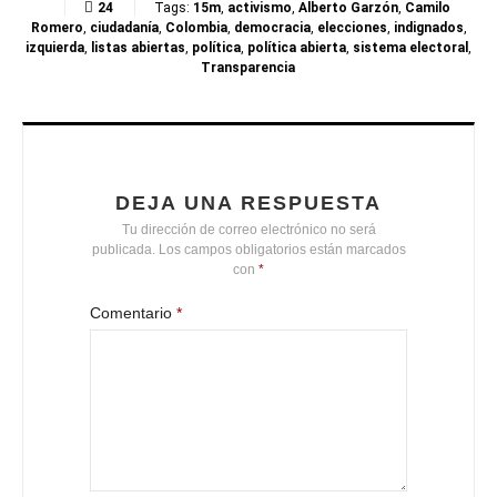
24
Tags:
15m
,
activismo
,
Alberto Garzón
,
Camilo
Romero
,
ciudadanía
,
Colombia
,
democracia
,
elecciones
,
indignados
,
izquierda
,
listas abiertas
,
política
,
política abierta
,
sistema electoral
,
Transparencia
DEJA UNA RESPUESTA
Tu dirección de correo electrónico no será
publicada.
Los campos obligatorios están marcados
con
*
Comentario
*